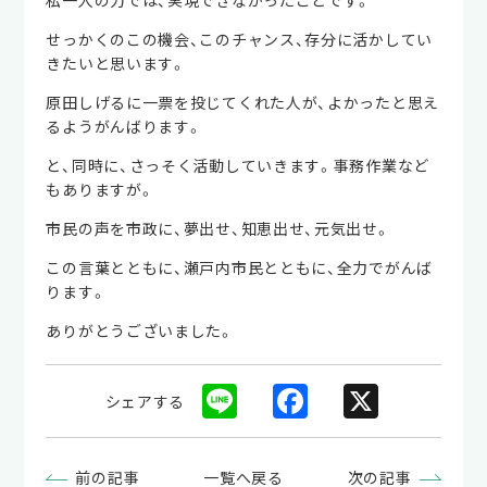
私一人の力では、実現できなかったことです。
せっかくのこの機会、このチャンス、存分に活かしてい
きたいと思います。
原田しげるに一票を投じてくれた人が、よかったと思え
るようがんばります。
と、同時に、さっそく活動していきます。事務作業など
もありますが。
市民の声を市政に、夢出せ、知恵出せ、元気出せ。
この言葉とともに、瀬戸内市民とともに、全力でがんば
ります。
ありがとうございました。
Li
F
X
シェアする
n
a
e
c
前の記事
一覧へ戻る
次の記事