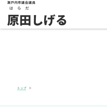
瀬戸内市議会議員
はらだ
原田
しげる
トップ
＞